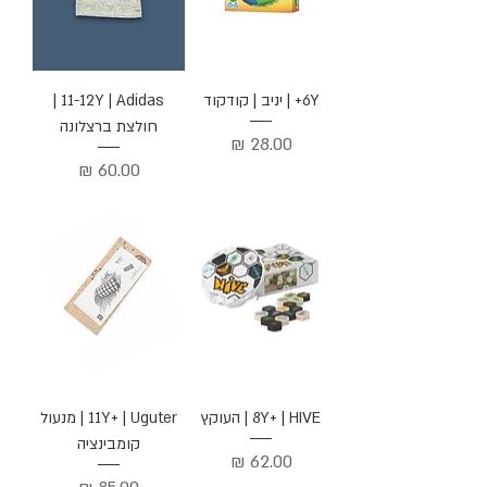
6Y+ | יניב | קודקוד
11-12Y | Adidas |
חולצת ברצלונה
מחיר
מחיר
8Y+ | HIVE | העוקץ
11Y+ | Uguter | מנעול
קומבינציה
מחיר