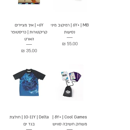
6Y+ | MB | רמיקוב מיני
6Y+ | איך מציירים
נסיעות
קריקטורות | כריסטופר
הארט
מחיר
מחיר
8Y+ | Cool Games |
10-11Y | Delta | חולצת
משחק חשיבה סוויש
בגד ים