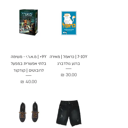
7-10Y | כראמל | מאירה
9Y+ | מ.א.ר.י - משימה
ברנע גולדברג
בלתי אפשרית במפעל
לרובוטים | קודקוד
מחיר
מחיר