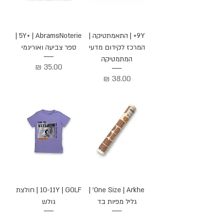
9Y+ | התאמתטיקה |
5Y+ | AbramsNoterie |
המרכז לקידום מדעי
ספר צביעה ואוריגמי
המתמטיקה
מחיר
מחיר
One Size | Arkhe' |
10-11Y | GOLF | חולצת
גליל מפיות בד
גולש