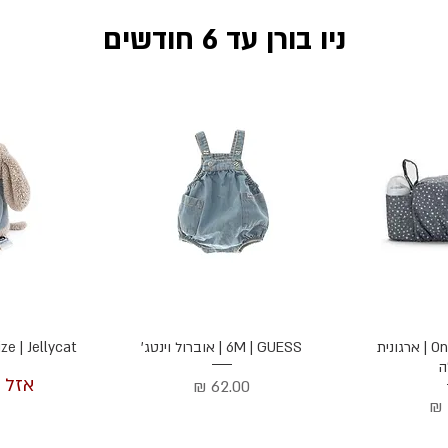
ניו בורן עד 6 חודשים
הירה
תצוגה מהירה
תצוג
One Size | GITTA | ארגונית
6M | GUESS | אוברול וינטג'
One Size | Jellycat 
ה
אזל 
מחיר