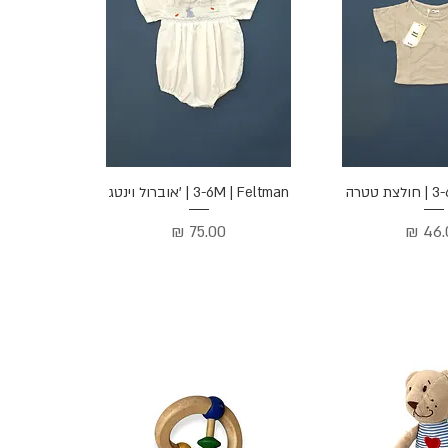
ה מהירה
תצוגה מהירה
טטרה
3-6M | Feltman | 'אוברול וינטג
ר
מחיר