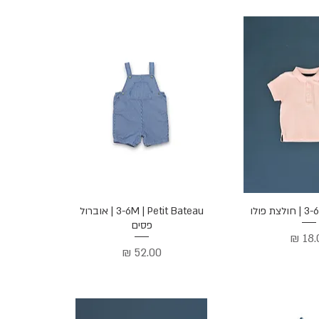
ה מהירה
תצוגה מהירה
ת פולו
3-6M | Petit Bateau | אוברול
פסים
יר
מחיר