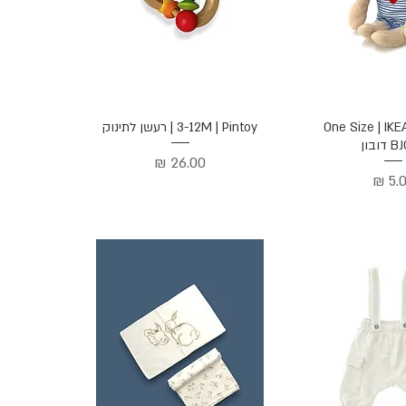
ה מהירה
תצוגה מהירה
One Size | IKE
3-12M | Pintoy | רעשן לתינוק
ובון
מחיר
יר