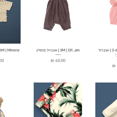
הירה
תצוגה מהירה
תצוג
3-6M | Barbapapi | אוברול
3M | DP...am | אוברול מוסלין
3-6M | Minene | חולצת 
'
מחיר
מחי