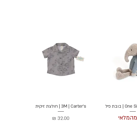
ה מהירה
תצוגה מהירה
| בובת פיל
3M | Carter's | חולצת זיקית
מהמלאי
מחיר