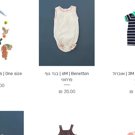
הירה
תצוגה מהירה
תצוג
3M | Ralph Lauren | אוברול
6M | Benetton | בגד גוף
One size | מובייל מצולות מעץ
פרחוני
מחי
מחיר