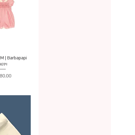
תצוגה מ
וינטג
מחיר