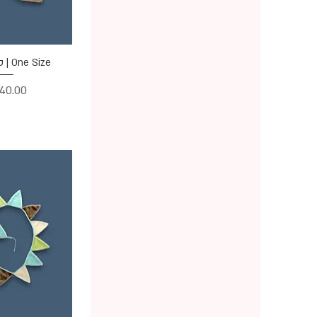
תצוגה מ
One Size | סינר הנקה
מחיר