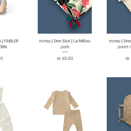
הירה
תצוגה מהירה
תצוג
One Size | Carter's | שמיכת
One Size | La Millou | שמיכת
A | FABLER
 לתינוק
תינוק
BJÖRN ד
מחיר
מח