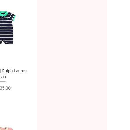
תצוגה מ
פולו
מחיר