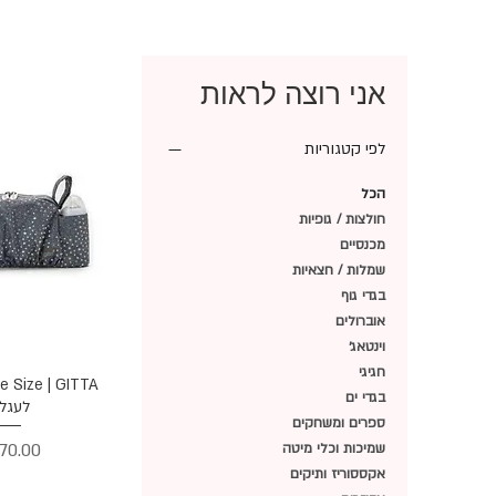
אני רוצה לראות
לפי קטגוריות
הכל
חולצות / גופיות
מכנסיים
שמלות / חצאיות
בגדי גוף
אוברולים
וינטאג׳
חגיגי
תצוגה מ
בגדי ים
לעגל
ספרים ומשחקים
מחיר
שמיכות וכלי מיטה
אקססוריז ותיקים