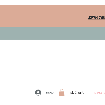
ות אליכן.
 באתר
ski2rent
כניסה