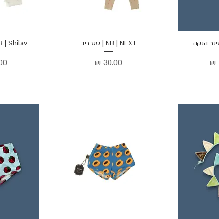
הירה
תצוגה מהירה
תצוג
NB | NEXT | סט ריב
NB | Shilav | אוברול
מחיר
מחי