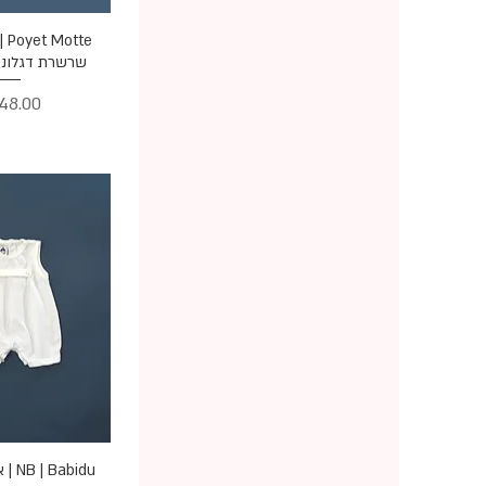
תצוגה מ
שרשרת דגלוני
מחיר
תצוגה מ
NB | Babidu | אוברול פסים