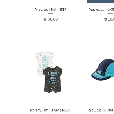
ה מהירה
תצוגה מהירה
נסי פטל
NB | H&M | סט בצ'יל
יר
מחיר
ה מהירה
תצוגה מהירה
 כובע לים
0-3M | NEXT | זוג של אמא