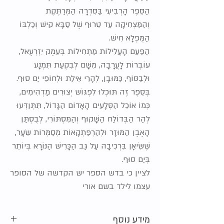
הַסֵּפֶר הָרְבִיעִי בַּסִּדְרָה הַמְּרַתֶּקֶת
וְהַמַּצְחִיקָה עַד טֵרוּף שֶׁל סַבָּא קִישׁ וְכַלְבּוֹ
הַמֻּפְלָא חִישׁ.
הַפַּעַם הָעֲלִילוֹת מַתְחִילוֹת בְּעֵמֶק יִזְרְעֶאל,
עוֹבְרוֹת לָעֲרָבָה, מִשָּׁם לְבִקְעַת תִּמְנָע
וּלְבַסּוֹף, כַּמּוּבָן, לְהָרֵי אֵילַת וּלְחוֹפֵי יַם סוּף.
בְּסֵפֶר זֶה תּוּכְלוּ לִפְגּוֹש יְצוּרִים מַדְהִימִים,
כְּמוֹ אוֹכֵל הַסְּלָעִים הָאָדוֹם הַגָּדוֹל, תִּתְּוַדְּעוּ
לְהַר הַבְּדוֹלַח הַשָּׁקוּף וְהַמִּסְתּוֹרִי, לְבֻסְתַּן
הָאֶבֶן הַמּוּזָר וּלְהַרְפַּתְקָאוֹת מְסַמְּרוֹת שֵׂעָר,
שֶׁשִּׂיאָן בִּרְכִיבָה עַל גַּב הַכָּרִישׁ הַנּוֹרָא בְּיוֹתֵר
בְּיַם סוּף.
לציין כי בדש הספר יש הקדשה של הסופר
עצמו לילד בשם אורי
מידע נוסף