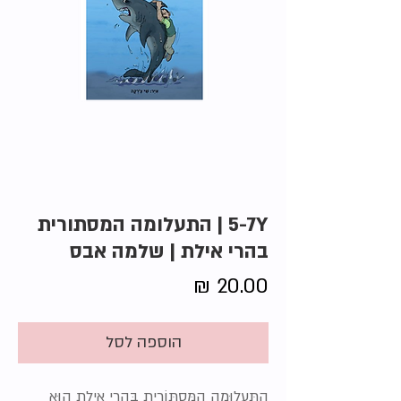
5-7Y | התעלומה המסתורית
בהרי אילת | שלמה אבס
מחיר
הוספה לסל
הַתַּעֲלוּמָה הַמִּסְתּוֹרִית בְּהָרֵי אֵילַת הוּא