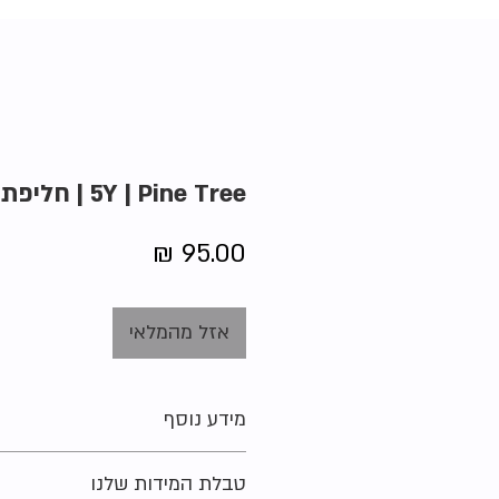
5Y | Pine Tree | חליפת טאקוונדו
מחיר
אזל מהמלאי
מידע נוסף
מידה מקורית על הפריט:
110 ס"מ
טבלת המידות שלנו
מצב:
חדש (מחיר באתר: כ-40 דולר)