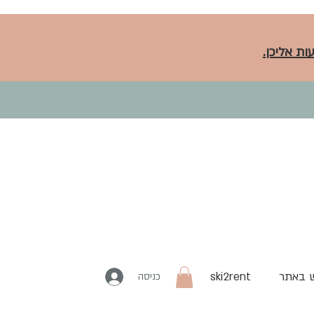
ות אליכן.
 באתר
ski2rent
כניסה