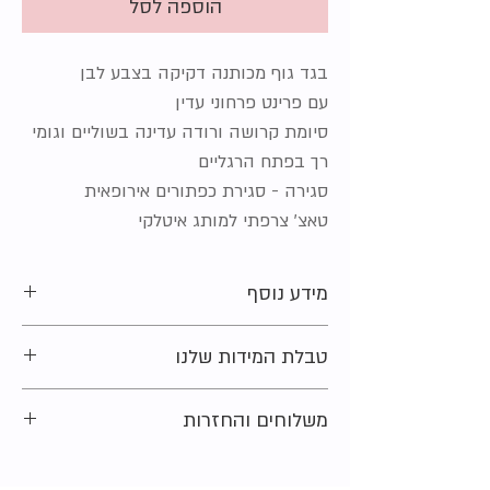
הוספה לסל
בגד גוף מכותנה דקיקה בצבע לבן
עם פרינט פרחוני עדין
סיומת קרושה ורודה עדינה בשוליים וגומי
רך בפתח הרגליים
סגירה - סגירת כפתורים אירופאית
טאצ' צרפתי למותג איטלקי
מידע נוסף
מידה מקורית על הפריט
: 6-9 חודשים (68 ס"מ)
טבלת המידות שלנו
מצב:
חדש
סוג הבד:
100% כותנה
מתלבטים בקשר למידה?
משלוחים והחזרות
נשמח לעזור ולייעץ. צרו קשר ונחזור אליכם
בהקדם האפשרי.
רוצים לדעת איך תקבלו את הפריטים שלכם
בנוסף מוזמנים להציץ ב
טבלת המידות
שלנו