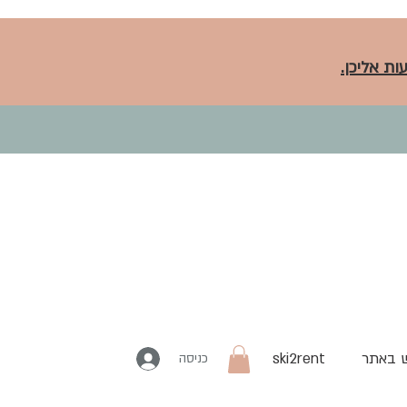
ות אליכן.
 באתר
ski2rent
כניסה