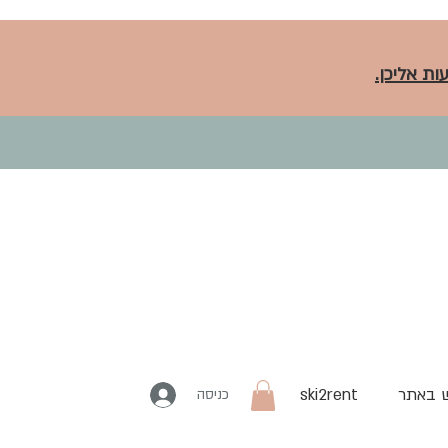
ות אליכן.
 באתר
ski2rent
כניסה