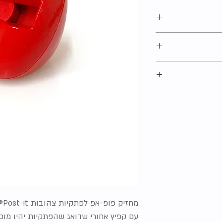
אליכם בהקדם האפשרי.
לנו שמסבירה בדיוק
ם שלכם בקלות
ח והאיסוף שלנו
.
צלנו אין שום בעיה
 הרבות שלנו ללא
מחזיק פופ-אפ לפתקיות צהובות Post-it® בצורת פתוח
עם קפיץ אחורי שדואג שהפתקיות יהיו מוכ