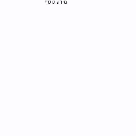
מידע נוסף
מידה מקורית על הפריט:
26 (15 ס"מ)
מצב:
חדש ללא אריזה (מחיר ברשת 95-105 ש"ח)
חומר:
גומי