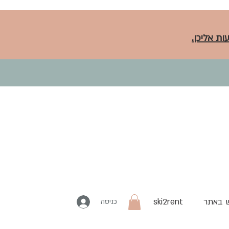
ות אליכן.
 באתר
ski2rent
כניסה