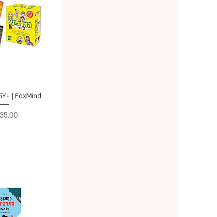
תצוגה מ
5Y+ | FoxMind | הדרובינס
מחיר