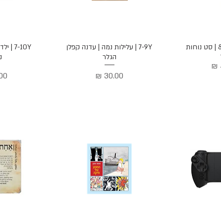
הירה
תצוגה מהירה
תצוג
ת
7-9Y | עלילות נמה | עדנה קפלן
7-10Y |
הגלר
נ
מחיר
מח