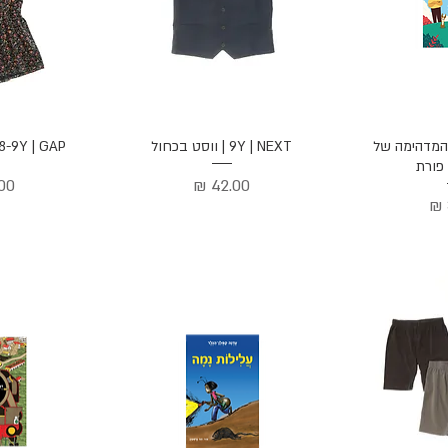
הירה
תצוגה מהירה
תצוג
ה המדהימה של
9Y | NEXT | ווסט בכחול
8-9Y | GAP | אוברול פרחוני
 פורת
מחיר
מח