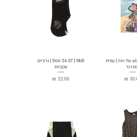
ה מהירה
תצוגה מהירה
 המסע של נינה | עמית
Size 24-27 | Skill | גרביים
סברגר
עקביות
יר
מחיר