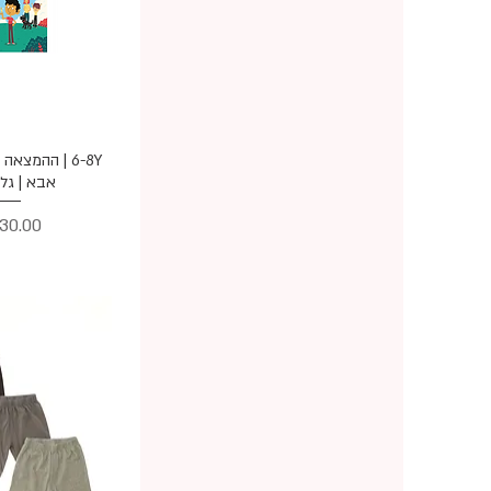
תצוגה מ
6-8Y | ההמצא
אבא | גל
מחיר