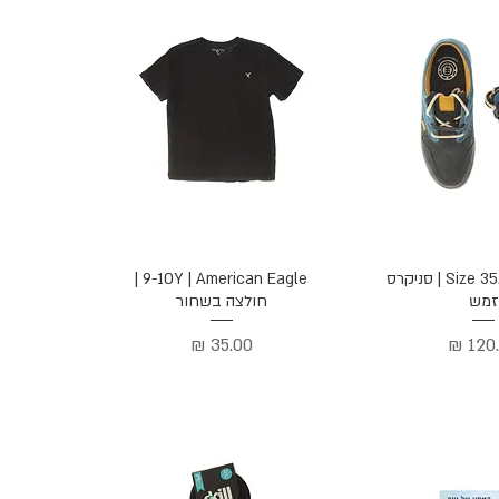
ה מהירה
תצוגה מהירה
Size 35.5 | Element | סניקרס
9-10Y | American Eagle |
זמש
חולצה בשחור
ר
מחיר