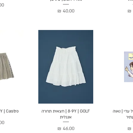
מח
מחיר
הירה
תצוגה מהירה
תצוג
 של עדי | נאוה
8-9Y | GOLF | חצאית תחרה
9Y | Castro | חצאית טר
תיר
אנגלית
מחי
מחיר