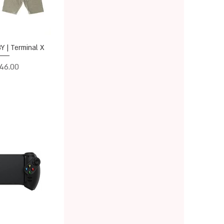
תצוגה מ
8Y | Terminal X | סט נוחו
מחיר