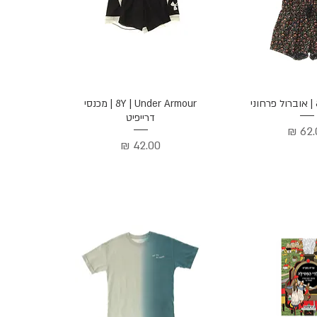
ה מהירה
תצוגה מהירה
8Y | Under Armour | מכנסי
דרייפיט
יר
מחיר