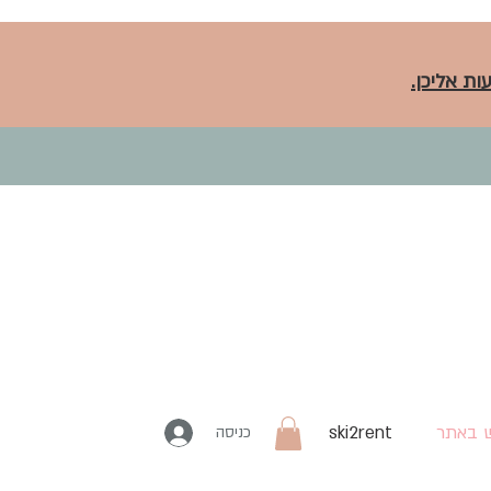
ות אליכן.
 באתר
ski2rent
כניסה