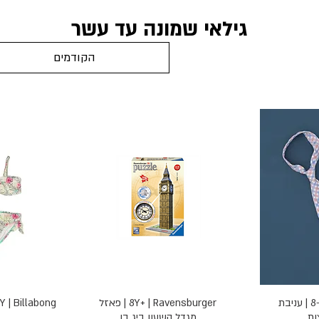
גילאי שמונה עד עשר
הקודמים
הירה
תצוגה מהירה
תצוג
8-16Y | PLACE | עניבת
8Y+ | Ravensburger | פאזל
8-9Y | Billabong | ביקיני
ת
מגדל השעון ביג בן