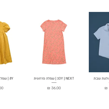
הירה
תצוגה מהירה
תצוג
10Y | NEXT | שמלה פרחונית
8Y | שמלת אוקר חגיגית
מחיר
מח