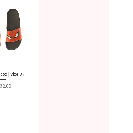
תצוגה מ
Size 34 | כפכפי ספיידרמן
מחיר