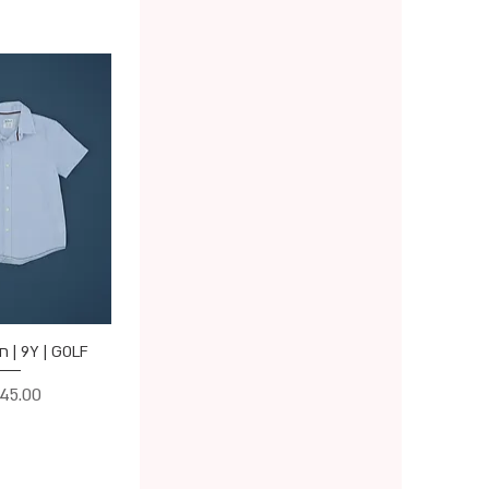
תצוגה מ
9Y | GOLF | חולצת שבת
מחיר