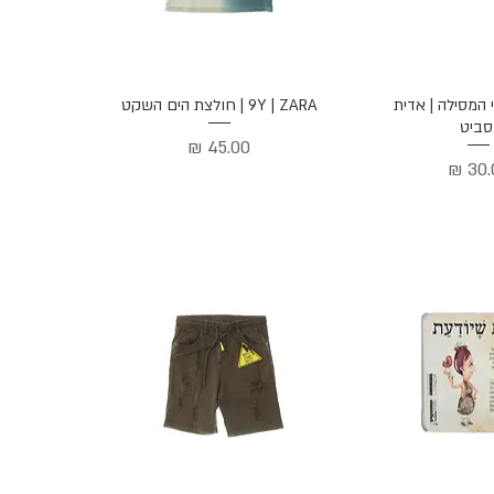
ה מהירה
תצוגה מהירה
 ילדי המסילה | אדית
9Y | ZARA | חולצת הים השקט
סביט
מחיר
יר