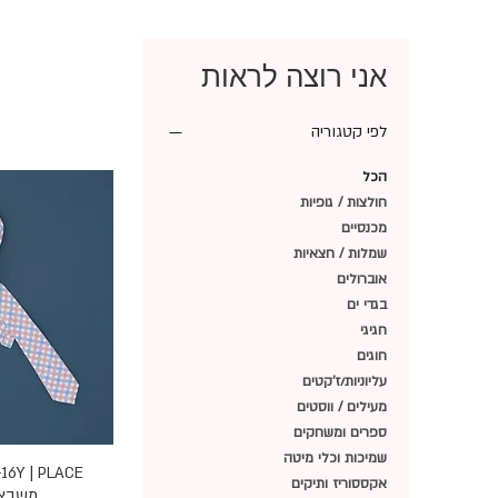
אני רוצה לראות
לפי קטגוריה
הכל
חולצות / גופיות
מכנסיים
שמלות / חצאיות
אוברולים
בגדי ים
חגיגי
חוגים
עליוניות/ז'קטים
מעילים / ווסטים
ספרים ומשחקים
שמיכות וכלי מיטה
תצוגה מ
אקססוריז ותיקים
משבצו