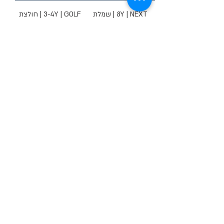
8Y | NEXT | שמלת
3-4Y | GOLF | חולצת
אמילי
שבת
מחיר
מחיר
6Y | KIWI | שמלת
9-10Y | Sweet Girl
שושבינה
Shop | חצאית
א-סימטרית
מחיר
מחיר