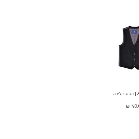
ה מהירה
פה
ר