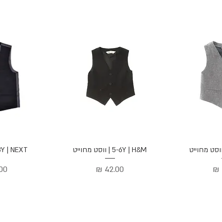
הירה
תצוגה מהירה
תצוג
5-6Y | H&M | ווסט מחוייט
8Y | NEXT | ווסט חלי
מחיר
מחי