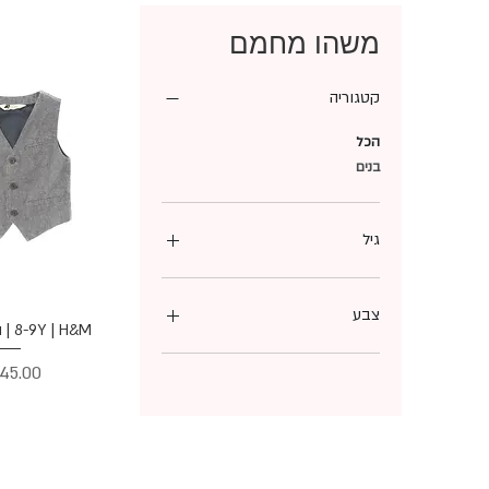
משהו מחמם
קטגוריה
הכל
בנים
גיל
4-6 Years
6-8 Years
צבע
תצוגה מ
8-9Y | H&M | ווסט מחוייט
8-10 Years
אפור
מחיר
כחול
שחור