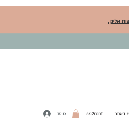
ות אליכן.
 באתר
ski2rent
כניסה