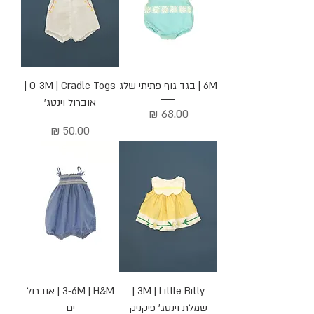
6M | בגד גוף פתיתי שלג
0-3M | Cradle Togs |
אוברול וינטג'
מחיר
מחיר
3M | Little Bitty |
3-6M | H&M | אוברול
שמלת וינטג' פיקניק
ים