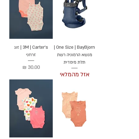
One Size | BayBjorn |
3M | Carter's | זוג
מנשא הרמוניה רשת
זרחני
תלת מימדית
מחיר
אזל מהמלאי