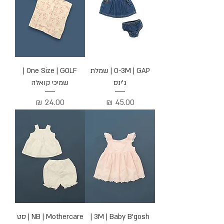
0-3M | GAP | שמלת
One Size | GOLF |
ג'ינס
שמיכי קואלה
מחיר
מחיר
3M | Baby B'gosh |
NB | Mothercare | סט