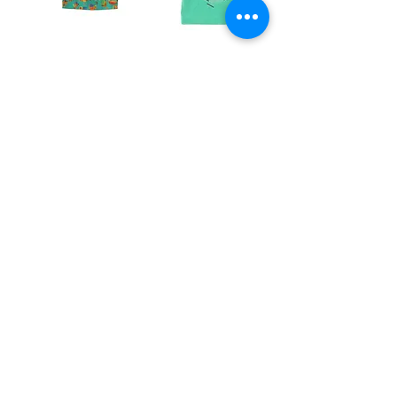
6M | BOSS | חולצת
3M | Chocolate Soup
מותג
| חולצת תחבורה
מחיר
מחיר
3-6M | PRIMARK |
0-3M | Nautica |
אוברול מעמקים
אוברול בג'ינס