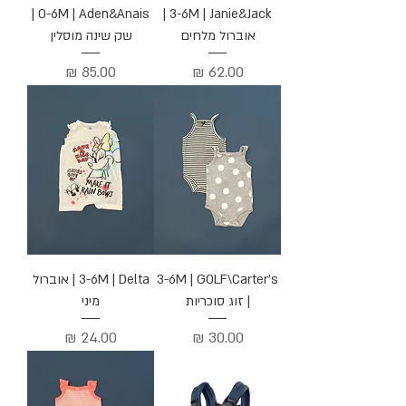
0-6M | Aden&Anais |
3-6M | Janie&Jack |
אוברול מלחים
שק שינה מוסלין
מחיר
מחיר
3-6M | GOLF\Carter's
3-6M | Delta | אוברול
| זוג סוכריות
מיני
מחיר
מחיר