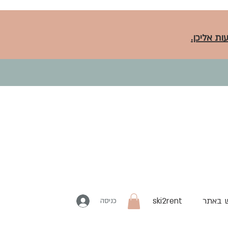
ות אליכן.
 באתר
ski2rent
כניסה