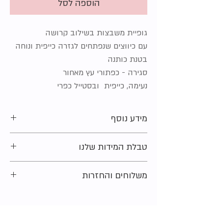
הוספה לסל
גופיית משבצות בשילוב קרושה
עם כיווצים שנפתחים לגזרה כייפית ונוחה
בטנת כותנה
סגירה - כפתורי עץ מאחור
נעימה, כייפית ובסטייל כפרי
מידע נוסף
מידה מקורית על הפריט:
18-24 חודשים (92 ס"מ)
טבלת המידות שלנו
מצב:
חדש
סוג הבד:
100% כותנה
מתלבטים בקשר למידה?
משלוחים והחזרות
נשמח לעזור ולייעץ. צרו קשר ונחזור אליכם
בהקדם האפשרי.
רוצים לדעת איך תקבלו את הפריטים שלכם
בנוסף מוזמנים להציץ ב
טבלת המידות
שלנו
בקלות ובמהירות בידקו את
אופציות המשלוח
שמסבירה בדיוק כיצד למדוד
והאיסוף שלנו
.