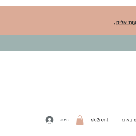
ות אליכן.
 באתר
ski2rent
כניסה