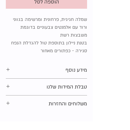
הוספה לסל
שמלה חגיגית, פרחונית ומרשימה בגווני
ורוד עם אלמנטים צבעוניים בדוגמת
משבצות רשת
בטנת ניילון בתוספת טול להגדלת הנפח
סגירה - כפתורים מאחור
מידע נוסף
מידה מקורית על הפריט:
4T
טבלת המידות שלנו
מצב:
חדש
סוג הבד:
100% פוליאסטר
מתלבטים בקשר למידה?
משלוחים והחזרות
נשמח לעזור ולייעץ. צרו קשר ונחזור אליכם
בהקדם האפשרי.
רוצים לדעת איך תקבלו את הפריטים שלכם
בנוסף מוזמנים להציץ ב
טבלת המידות
שלנו
בקלות ובמהירות בידקו את
אופציות המשלוח
שמסבירה בדיוק כיצד למדוד
והאיסוף שלנו
.