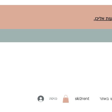
ות אליכן.
 באתר
ski2rent
כניסה