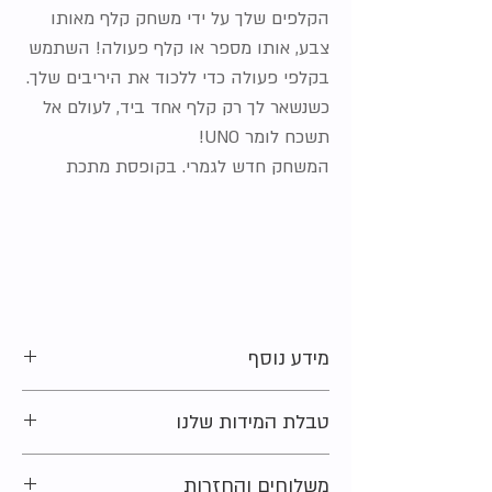
הקלפים שלך על ידי משחק קלף מאותו
צבע, אותו מספר או קלף פעולה! השתמש
בקלפי פעולה כדי ללכוד את היריבים שלך.
כשנשאר לך רק קלף אחד ביד, לעולם אל
תשכח לומר UNO!
המשחק חדש לגמרי. בקופסת מתכת
מידע נוסף
גיל מומלץ:
7 שנים ומעלה
טבלת המידות שלנו
מצב:
חדש לגמרי (מחיר ברשת 65-50 ש"ח)
חומר:
קרטון
מתלבטים בקשר למידה?
משלוחים והחזרות