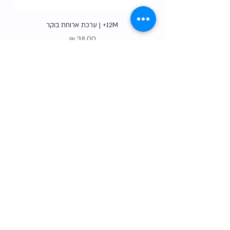
12M+ | ערכת ארוחת בוקר
מחיר
Gift Card
shop
צרו קשר
הסיפור שלנו
טבלת המידות שלנו
שאלות נפוצות
משלוחים והחזרות
תו האיכות שלנו