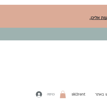
ות אליכן.
 באתר
ski2rent
כניסה