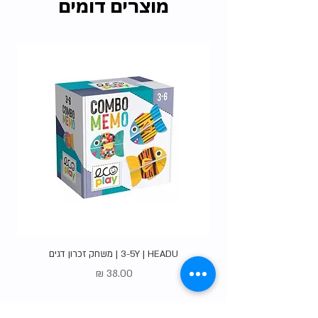
מוצרים דומים
האיסוף הרבות שלנו ללא עלות.
בדקו את כל
האופציות
.
3-5Y | HEADU | משחק זכרון דגים
מחיר