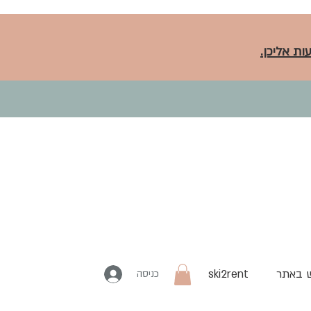
ות אליכן.
 באתר
ski2rent
כניסה