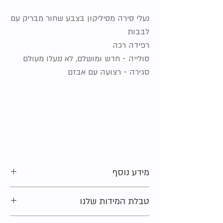
נעלי סירה מסיליקון בצבע שחור מבריק עם
לבבות
רפידה רכה
סולייה - חדש ומושלם, לא ננעלו מעולם
סגירה - רצועה עם אבזם
מידע נוסף
מידה מקורית על הפריט:
29
טבלת המידות שלנו
מצב:
חדש עם טיקט (מחיר מקורי: 89.90 ש"ח)
חומר:
סוליה גומי גפה סינטטי
מתלבטים בקשר למידה?