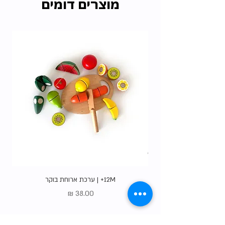
מוצרים דומים
האיסוף הרבות שלנו ללא עלות.
בדקו את כל
האופציות
.
12M+ | ערכת ארוחת בוקר
מחיר